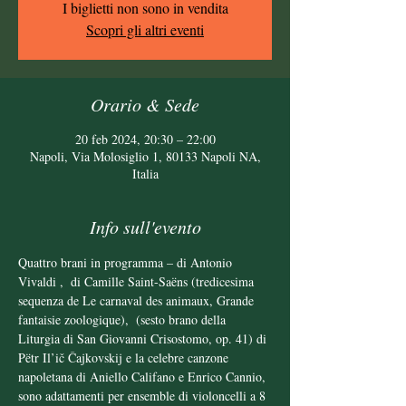
I biglietti non sono in vendita
Scopri gli altri eventi
Orario & Sede
20 feb 2024, 20:30 – 22:00
Napoli, Via Molosiglio 1, 80133 Napoli NA,
Italia
Info sull'evento
Quattro brani in programma –
 di Antonio 
Vivaldi 
, 
 di Camille Saint-Saëns (tredicesima 
sequenza de Le carnaval des animaux, Grande 
fantaisie zoologique), 
 (sesto brano della 
Liturgia di San Giovanni Crisostomo, op. 41) di 
Pëtr Il’ič Čajkovskij e la celebre canzone 
napoletana 
di Aniello Califano e Enrico Cannio, 
sono adattamenti per ensemble di violoncelli a 8 