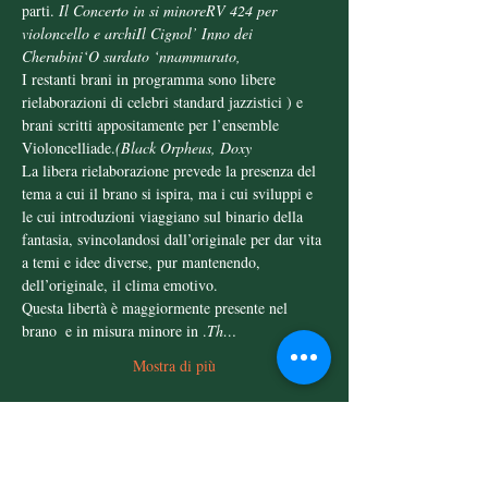
parti.
 Il Concerto in si minore
RV 424 per 
violoncello e archi
Il Cigno
l’ Inno dei 
Cherubini
‘O surdato ‘nnammurato, 
I restanti brani in programma sono libere 
rielaborazioni di celebri standard jazzistici 
) e 
brani scritti appositamente per l’ensemble 
Violoncelliade.
(Black Orpheus, Doxy
La libera rielaborazione prevede la presenza del 
tema a cui il brano si ispira, ma i cui sviluppi e 
le cui introduzioni viaggiano sul binario della 
fantasia, svincolandosi dall’originale per dar vita 
a temi e idee diverse, pur mantenendo, 
dell’originale, il clima emotivo.
Questa libertà è maggiormente presente nel 
brano 
 e in misura minore in 
.
Th…
Mostra di più
Condividi questo evento