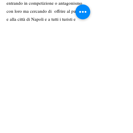
entrando in competizione o antagonismo
con loro ma cercando di offrire al pubblico
e alla città di Napoli e a tutti i turisti e
abitanti di Anacapri una manifestazione
varia ed interessante con artisti di fama
internazionale e giovani emergenti.
La Fondazione ha una propria sede storica
in via Tarsia 23, è fornita di una ricchissima
biblioteca con libri e manoscritti molto
preziosi, nonché dell’organo a canne del
M° F.M.Napolitano.
Fondazione
F.M. Napolitano
Ente Morale