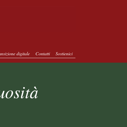
nsizione digitale
Contatti
Sostienici
uosità