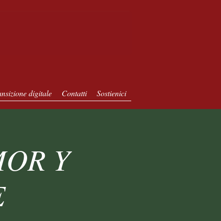
nsizione digitale
Contatti
Sostienici
MOR Y
E