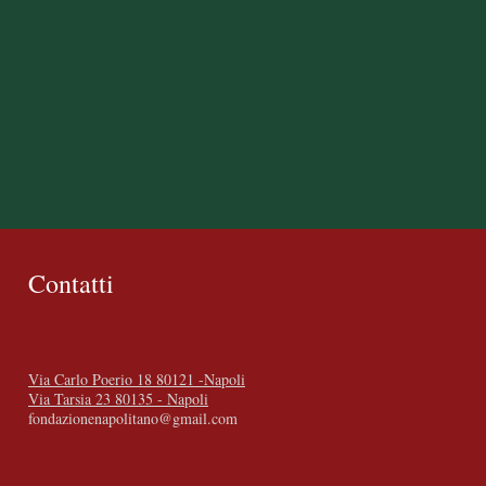
Contatti
Via Carlo Poerio 18 80121 -Napoli
Via Tarsia 23 80135 - Napoli
fondazionenapolitano@gmail.com